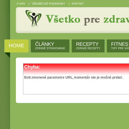
O NÁS
VŠEOBECNÉ PODMIENKY
KONTAKT
ČLÁNKY
RECEPTY
FITNES
HOME
ZDRAVÉ STRAVOVANIE
ZDRAVÉ RECEPTY
TIPY PRE VÁ
Chyba:
Boli zmenené parametre URL, komentár nie je možné pridať.