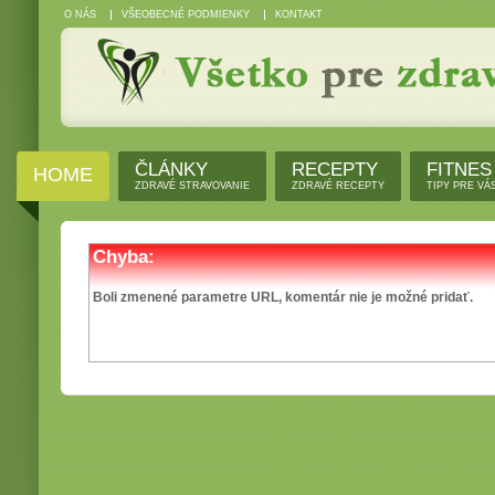
O NÁS
VŠEOBECNÉ PODMIENKY
KONTAKT
ČLÁNKY
RECEPTY
FITNES
HOME
ZDRAVÉ STRAVOVANIE
ZDRAVÉ RECEPTY
TIPY PRE VÁ
Chyba:
Boli zmenené parametre URL, komentár nie je možné pridať.