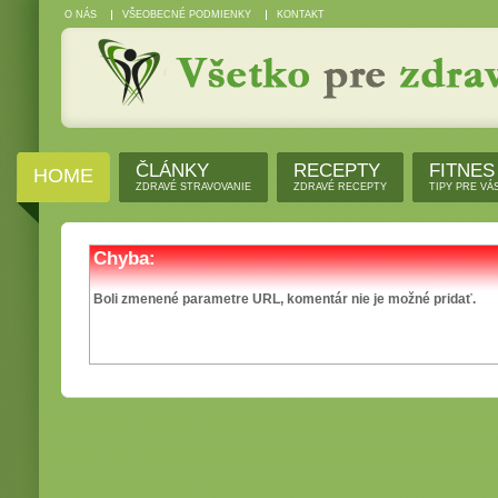
O NÁS
VŠEOBECNÉ PODMIENKY
KONTAKT
ČLÁNKY
RECEPTY
FITNES
HOME
ZDRAVÉ STRAVOVANIE
ZDRAVÉ RECEPTY
TIPY PRE VÁ
Chyba:
Boli zmenené parametre URL, komentár nie je možné pridať.