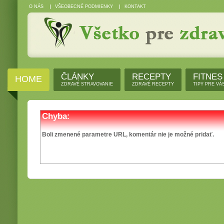
O NÁS
VŠEOBECNÉ PODMIENKY
KONTAKT
ČLÁNKY
RECEPTY
FITNES
HOME
ZDRAVÉ STRAVOVANIE
ZDRAVÉ RECEPTY
TIPY PRE VÁ
Chyba:
Boli zmenené parametre URL, komentár nie je možné pridať.