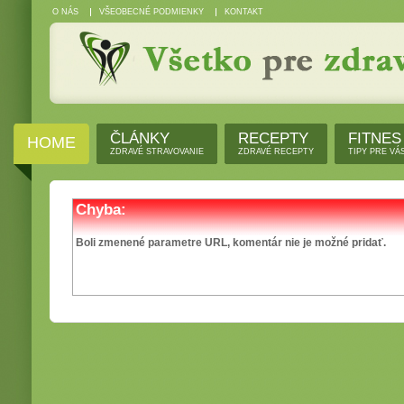
O NÁS
VŠEOBECNÉ PODMIENKY
KONTAKT
ČLÁNKY
RECEPTY
FITNES
HOME
ZDRAVÉ STRAVOVANIE
ZDRAVÉ RECEPTY
TIPY PRE VÁ
Chyba:
Boli zmenené parametre URL, komentár nie je možné pridať.