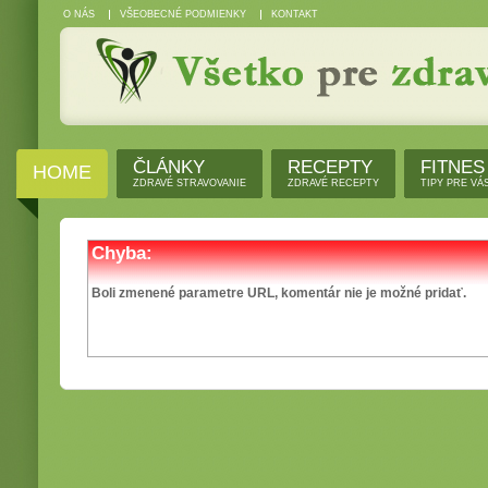
O NÁS
VŠEOBECNÉ PODMIENKY
KONTAKT
ČLÁNKY
RECEPTY
FITNES
HOME
ZDRAVÉ STRAVOVANIE
ZDRAVÉ RECEPTY
TIPY PRE VÁ
Chyba:
Boli zmenené parametre URL, komentár nie je možné pridať.