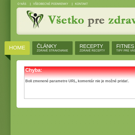
O NÁS
VŠEOBECNÉ PODMIENKY
KONTAKT
ČLÁNKY
RECEPTY
FITNES
HOME
ZDRAVÉ STRAVOVANIE
ZDRAVÉ RECEPTY
TIPY PRE VÁ
Chyba:
Boli zmenené parametre URL, komentár nie je možné pridať.