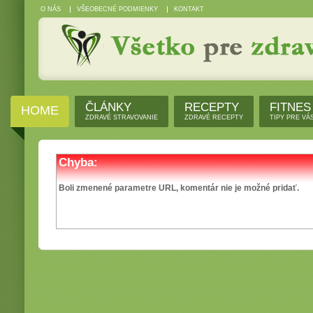
O NÁS
VŠEOBECNÉ PODMIENKY
KONTAKT
ČLÁNKY
RECEPTY
FITNES
HOME
ZDRAVÉ STRAVOVANIE
ZDRAVÉ RECEPTY
TIPY PRE VÁ
Chyba:
Boli zmenené parametre URL, komentár nie je možné pridať.