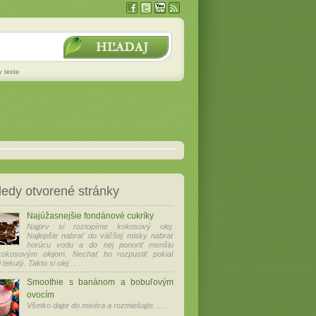
v texte
edy otvorené stránky
Najúžasnejšie fondánové cukríky
Najprv si roztopíme kokosový olej.
Najlepšie nabrať do väčšej misky nabrať
horúcu vodu a do nej ponoriť menšiu
okosovým olejom. Nechať ho rozpustiť pokiaľ
tekutý. Takto si olej . . .
Smoothie s banánom a bobuľovým
ovocím
Všetko dajte do mixéra a rozmiešajte. . . .