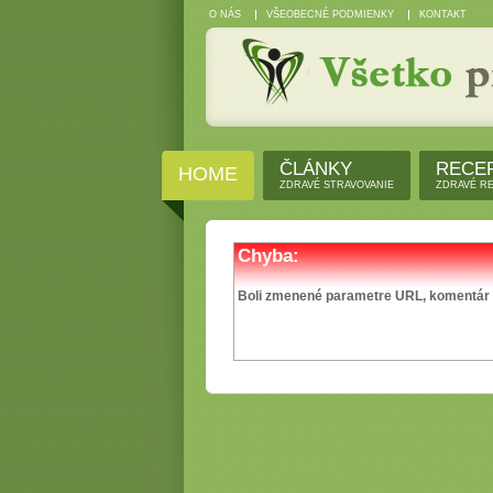
O NÁS
VŠEOBECNÉ PODMIENKY
KONTAKT
ČLÁNKY
RECE
HOME
ZDRAVÉ STRAVOVANIE
ZDRAVÉ R
Chyba:
Boli zmenené parametre URL, komentár n