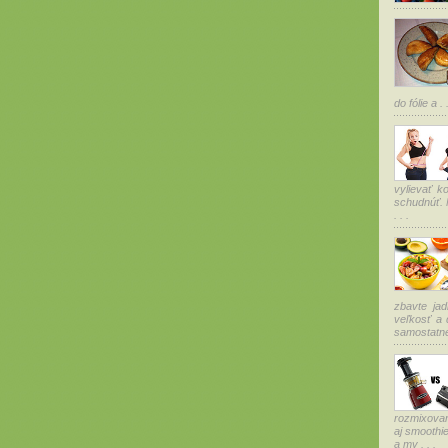
do fólie a . .
vylievať k
schudnúť. 
. . .
zbavte jad
veľkosť a 
samostatnej
rozmixovan
aj smoothi
a my . . .