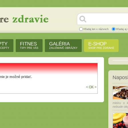
Hľadaj len v názvoch
Hľadaj aj 
PTY
FITNES
GALÉRIA
E-SHOP
ECEPTY
TIPY PRE VÁS
ZAUJÍMAVÉ OBRÁZKY
SHOP PRE ZDRAVIE
Naposl
ie je možné pridať.
< OK >
misku s k
nebude olej 