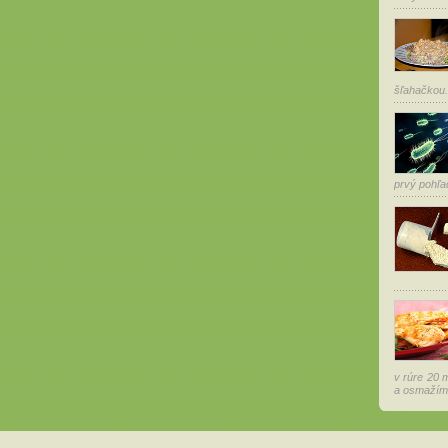
šľahačkou.
prvý pohľa
v rúre 20 m
a osmažíme 