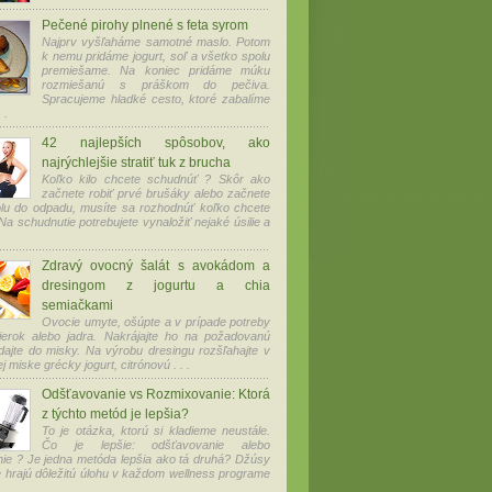
Pečené pirohy plnené s feta syrom
Najprv vyšľaháme samotné maslo. Potom
k nemu pridáme jogurt, soľ a všetko spolu
premiešame. Na koniec pridáme múku
rozmiešanú s práškom do pečiva.
Spracujeme hladké cesto, ktoré zabalíme
 .
42 najlepších spôsobov, ako
najrýchlejšie stratiť tuk z brucha
Koľko kilo chcete schudnúť ? Skôr ako
začnete robiť prvé brušáky alebo začnete
olu do odpadu, musíte sa rozhodnúť koľko chcete
Na schudnutie potrebujete vynaložiť nejaké úsilie a
Zdravý ovocný šalát s avokádom a
dresingom z jogurtu a chia
semiačkami
Ovocie umyte, ošúpte a v prípade potreby
ierok alebo jadra. Nakrájajte ho na požadovanú
dajte do misky. Na výrobu dresingu rozšľahajte v
 miske grécky jogurt, citrónovú . . .
Odšťavovanie vs Rozmixovanie: Ktorá
z týchto metód je lepšia?
To je otázka, ktorú si kladieme neustále.
Čo je lepšie: odšťavovanie alebo
ie ? Je jedna metóda lepšia ako tá druhá? Džúsy
e hrajú dôležitú úlohu v každom wellness programe