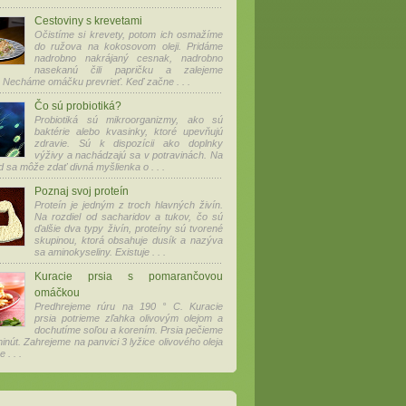
Cestoviny s krevetami
Očistíme si krevety, potom ich osmažíme
do ružova na kokosovom oleji. Pridáme
nadrobno nakrájaný cesnak, nadrobno
nasekanú čili papričku a zalejeme
 Necháme omáčku prevrieť. Keď začne . . .
Čo sú probiotiká?
Probiotiká sú mikroorganizmy, ako sú
baktérie alebo kvasinky, ktoré upevňujú
zdravie. Sú k dispozícii ako doplnky
výživy a nachádzajú sa v potravinách. Na
d sa môže zdať divná myšlienka o . . .
Poznaj svoj proteín
Proteín je jedným z troch hlavných živín.
Na rozdiel od sacharidov a tukov, čo sú
ďalšie dva typy živín, proteíny sú tvorené
skupinou, ktorá obsahuje dusík a nazýva
sa aminokyseliny. Existuje . . .
Kuracie prsia s pomarančovou
omáčkou
Predhrejeme rúru na 190 ° C. Kuracie
prsia potrieme zľahka olivovým olejom a
dochutíme soľou a korením. Prsia pečieme
inút. Zahrejeme na panvici 3 lyžice olivového oleja
. . .