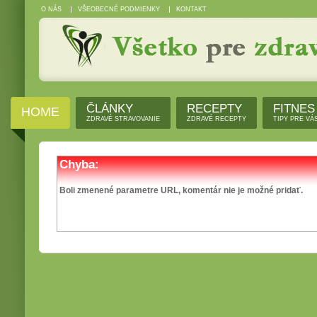
O NÁS
VŠEOBECNÉ PODMIENKY
KONTAKT
ČLÁNKY
RECEPTY
FITNES
HOME
ZDRAVÉ STRAVOVANIE
ZDRAVÉ RECEPTY
TIPY PRE VÁ
Chyba:
Boli zmenené parametre URL, komentár nie je možné pridať.