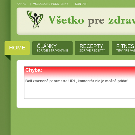
O NÁS
VŠEOBECNÉ PODMIENKY
KONTAKT
ČLÁNKY
RECEPTY
FITNES
HOME
ZDRAVÉ STRAVOVANIE
ZDRAVÉ RECEPTY
TIPY PRE VÁ
Chyba:
Boli zmenené parametre URL, komentár nie je možné pridať.