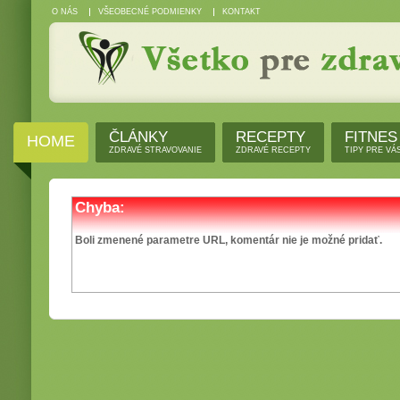
O NÁS
VŠEOBECNÉ PODMIENKY
KONTAKT
ČLÁNKY
RECEPTY
FITNES
HOME
ZDRAVÉ STRAVOVANIE
ZDRAVÉ RECEPTY
TIPY PRE VÁ
Chyba:
Boli zmenené parametre URL, komentár nie je možné pridať.