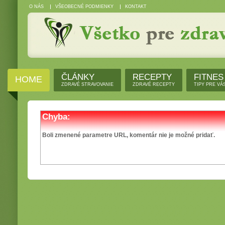
O NÁS
VŠEOBECNÉ PODMIENKY
KONTAKT
ČLÁNKY
RECEPTY
FITNES
HOME
ZDRAVÉ STRAVOVANIE
ZDRAVÉ RECEPTY
TIPY PRE VÁ
Chyba:
Boli zmenené parametre URL, komentár nie je možné pridať.