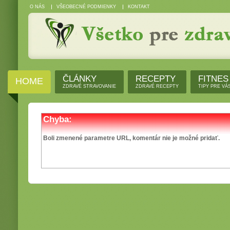
O NÁS
VŠEOBECNÉ PODMIENKY
KONTAKT
ČLÁNKY
RECEPTY
FITNES
HOME
ZDRAVÉ STRAVOVANIE
ZDRAVÉ RECEPTY
TIPY PRE VÁ
Chyba:
Boli zmenené parametre URL, komentár nie je možné pridať.