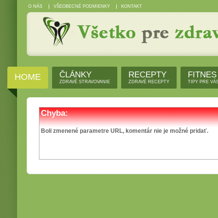
O NÁS
VŠEOBECNÉ PODMIENKY
KONTAKT
ČLÁNKY
RECEPTY
FITNES
HOME
ZDRAVÉ STRAVOVANIE
ZDRAVÉ RECEPTY
TIPY PRE VÁ
Chyba:
Boli zmenené parametre URL, komentár nie je možné pridať.