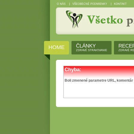
O NÁS
VŠEOBECNÉ PODMIENKY
KONTAKT
ČLÁNKY
RECE
HOME
ZDRAVÉ STRAVOVANIE
ZDRAVÉ R
Chyba:
Boli zmenené parametre URL, komentár n