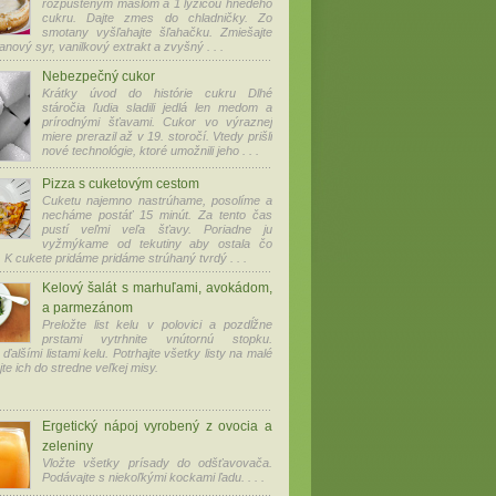
rozpusteným maslom a 1 lyžicou hnedého
cukru. Dajte zmes do chladničky. Zo
smotany vyšľahajte šľahačku. Zmiešajte
nový syr, vanilkový extrakt a zvyšný . . .
Nebezpečný cukor
Krátky úvod do histórie cukru Dlhé
stáročia ľudia sladili jedlá len medom a
prírodnými šťavami. Cukor vo výraznej
miere prerazil až v 19. storočí. Vtedy prišli
nové technológie, ktoré umožnili jeho . . .
Pizza s cuketovým cestom
Cuketu najemno nastrúhame, posolíme a
necháme postáť 15 minút. Za tento čas
pustí veľmi veľa šťavy. Poriadne ju
vyžmýkame od tekutiny aby ostala čo
 K cukete pridáme pridáme strúhaný tvrdý . . .
Kelový šalát s marhuľami, avokádom,
a parmezánom
Preložte list kelu v polovici a pozdĺžne
prstami vytrhnite vnútornú stopku.
ďalšími listami kelu. Potrhajte všetky listy na malé
te ich do stredne veľkej misy.
Ergetický nápoj vyrobený z ovocia a
zeleniny
Vložte všetky prísady do odšťavovača.
Podávajte s niekoľkými kockami ľadu. . . .