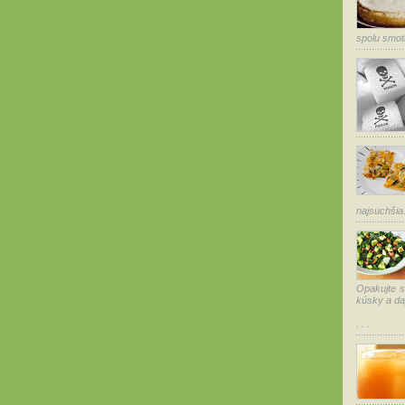
spolu smota
najsuchšia.
Opakujte s 
kúsky a daj
. . .