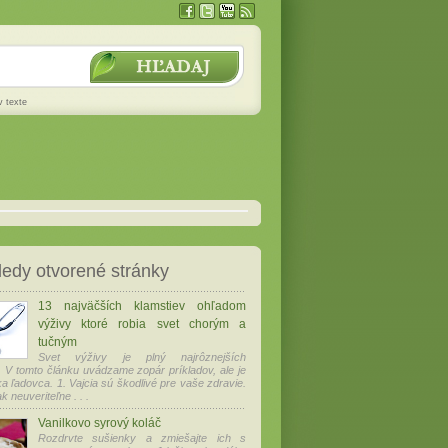
v texte
edy otvorené stránky
13 najväčších klamstiev ohľadom
výživy ktoré robia svet chorým a
tučným
Svet výživy je plný najrôznejších
 V tomto článku uvádzame zopár príkladov, ale je
ka ľadovca. 1. Vajcia sú škodlivé pre vaše zdravie.
k neuveriteľne . . .
Vanilkovo syrový koláč
Rozdrvte sušienky a zmiešajte ich s