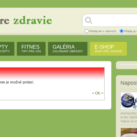
Hľadaj len v názvoch
Hľadaj aj 
PTY
FITNES
GALÉRIA
E-SHOP
ECEPTY
TIPY PRE VÁS
ZAUJÍMAVÉ OBRÁZKY
SHOP PRE ZDRAVIE
Naposl
ie je možné pridať.
< OK >
nezmyslov.
to len špič
Vajcia sú ta