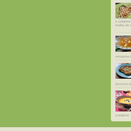
a vylejeme
hodinu do 
.
restujeme ď
horúcom ole
uvedieme . 