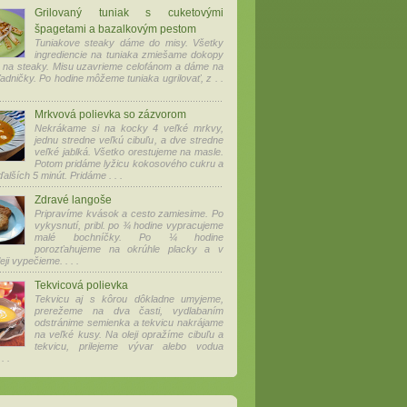
Grilovaný tuniak s cuketovými
špagetami a bazalkovým pestom
Tuniakove steaky dáme do misy. Všetky
ingrediencie na tuniaka zmiešame dokopy
 na steaky. Misu uzavrieme celofánom a dáme na
ľadničky. Po hodine môžeme tuniaka ugrilovať, z . .
Mrkvová polievka so zázvorom
Nekrákame si na kocky 4 veľké mrkvy,
jednu stredne veľkú cibuľu, a dve stredne
veľké jablká. Všetko orestujeme na masle.
Potom pridáme lyžicu kokosového cukru a
alších 5 minút. Pridáme . . .
Zdravé langoše
Pripravíme kvások a cesto zamiesime. Po
vykysnutí, pribl. po ¾ hodine vypracujeme
malé bochníčky. Po ¼ hodine
porozťahujeme na okrúhle placky a v
ji vypečieme. . . .
Tekvicová polievka
Tekvicu aj s kôrou dôkladne umyjeme,
prerežeme na dva časti, vydlabaním
odstránime semienka a tekvicu nakrájame
na veľké kusy. Na oleji opražíme cibuľu a
tekvicu, prilejeme vývar alebo vodua
. .