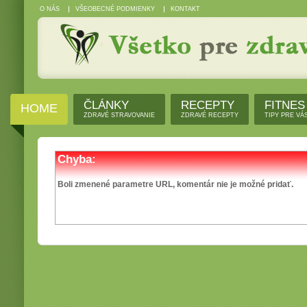
O NÁS
VŠEOBECNÉ PODMIENKY
KONTAKT
ČLÁNKY
RECEPTY
FITNES
HOME
ZDRAVÉ STRAVOVANIE
ZDRAVÉ RECEPTY
TIPY PRE VÁ
Chyba:
Boli zmenené parametre URL, komentár nie je možné pridať.