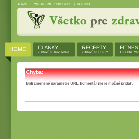
O NÁS
VŠEOBECNÉ PODMIENKY
KONTAKT
ČLÁNKY
RECEPTY
FITNES
HOME
ZDRAVÉ STRAVOVANIE
ZDRAVÉ RECEPTY
TIPY PRE VÁ
Chyba:
Boli zmenené parametre URL, komentár nie je možné pridať.