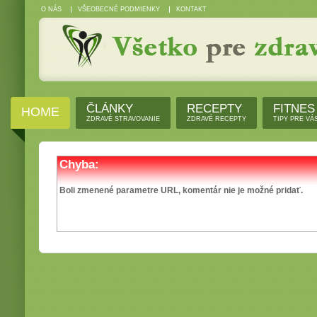
O NÁS
VŠEOBECNÉ PODMIENKY
KONTAKT
ČLÁNKY
RECEPTY
FITNES
HOME
ZDRAVÉ STRAVOVANIE
ZDRAVÉ RECEPTY
TIPY PRE VÁ
Chyba:
Boli zmenené parametre URL, komentár nie je možné pridať.