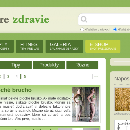
Hľadaj len v názvoch
Hľadaj aj 
PTY
FITNES
GALÉRIA
E-SHOP
ECEPTY
TIPY PRE VÁS
ZAUJÍMAVÉ OBRÁZKY
SHOP PRE ZDRAVIE
Tipy
Produkty
Rôzne
2
3
4
5
>>|
Naposl
oché brucho
získať pekné ploché bruško. Ak máte dostatok
né nižšie, získate ploché bruško, ktorým sa
 musieť dodržiavať tri dôležité faktory pre
ie a správny spánok. Možno ste už čítali veľa
príbuznou ľ
 znamená potraviny, ktoré sú zdravé a bez
om tele. Ako prvé, musíte . . .