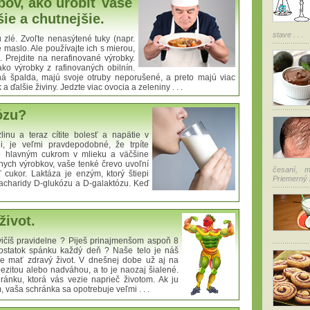
ov, ako urobiť vaše
ie a chutnejšie.
stave . . .
 zlé. Zvoľte nenasýtené tuky (napr.
e maslo. Ale používajte ich s mierou,
. Prejdite na nerafinované výrobky.
ko výrobky z rafinovaných obilnín.
ná špalda, majú svoje otruby neporušené, a preto majú viac
a ďalšie živiny. Jedzte viac ovocia a zeleniny . . .
ózu?
zlinu a teraz cítite bolesť a napätie v
i, je veľmi pravdepodobné, že trpíte
je hlavným cukrom v mlieku a väčšine
nych výrobkov, vaše tenké črevo uvoľní
česaní, 
 cukor. Laktáza je enzým, ktorý štiepi
Priemerný r
acharidy D-glukózu a D-galaktózu. Keď
život.
vičíš pravidelne ? Piješ prinajmenšom aspoň 8
statok spánku každý deň ? Naše telo je náš
 mať zdravý život. V dnešnej dobe už aj na
bezitou alebo nadváhou, a to je naozaj šialené.
ránku, ktorá vás vezie naprieč životom. Ak ju
vaša schránka sa opotrebuje veľmi . . .