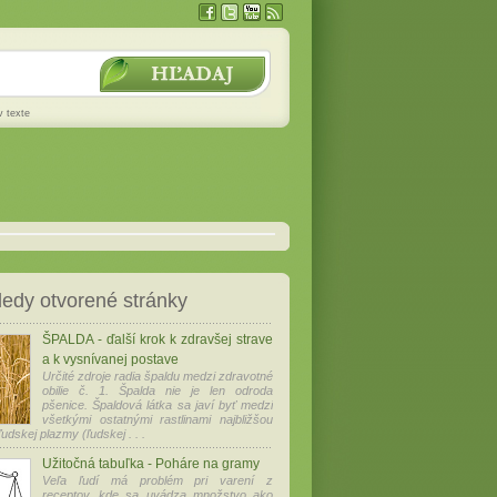
v texte
edy otvorené stránky
ŠPALDA - ďalší krok k zdravšej strave
a k vysnívanej postave
Určité zdroje radia špaldu medzi zdravotné
obilie č. 1. Špalda nie je len odroda
pšenice. Špaldová látka sa javí byť medzi
všetkými ostatnými rastlinami najbližšou
udskej plazmy (ľudskej . . .
Užitočná tabuľka - Poháre na gramy
Veľa ľudí má problém pri varení z
receptov, kde sa uvádza množstvo ako