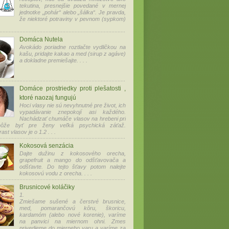
tekutina, presnejšie povedané v mernej
jednotke „pohár“ alebo „šálka“. Je pravda,
že niektoré potraviny v pevnom (sypkom)
Domáca Nutela
Avokádo poriadne roztlačte vydličkou na
kašu, pridajte kakao a med (sirup z agáve)
a dokladne premiešajte. . . .
Domáce prostriedky proti plešatosti ,
ktoré naozaj fungujú
Hoci vlasy nie sú nevyhnutné pre život, ich
vypadávanie znepokojí asi každého.
Nachádzať chumáče vlasov na hrebeni pri
môže byť pre ženy veľká psychická záťaž.
ast vlasov je o 1.2 . . .
Kokosová senzácia
Dajte dužinu z kokosového orecha,
grapefruit a mango do odšťavovača a
odšťavte. Do tejto šťavy potom nalejte
kokosovú vodu z orecha. . . .
Brusnicové koláčiky
1.
Zmiešame sušené a čerstvé brusnice,
med, pomarančovú kôru, škoricu,
kardamóm (alebo nové korenie), varíme
na panvici na miernom ohni. Zmes
privedieme do mierneho varu a varíme za