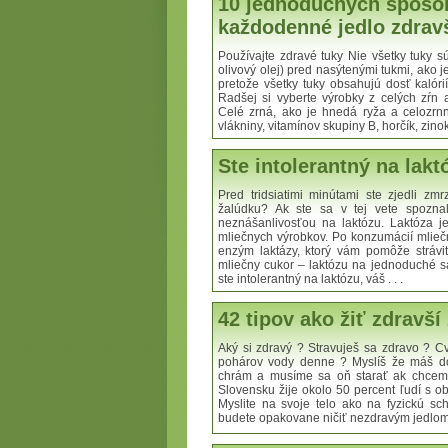
10 jednoduchých spôsob
každodenné jedlo zdravš
Používajte zdravé tuky Nie všetky tuky sú
olivový olej) pred nasýtenými tukmi, ako j
pretože všetky tuky obsahujú dosť kalórií
Radšej si vyberte výrobky z celých zŕn a
Celé zrná, ako je hnedá ryža a celozrn
vlákniny, vitamínov skupiny B, horčík, zinok 
Ste intolerantný na lakt
Pred tridsiatimi minútami ste zjedli zmr
žalúdku? Ak ste sa v tej vete spoznal
neznášanlivosťou na laktózu. Laktóza 
mliečnych výrobkov. Po konzumácií mlieč
enzým laktázy, ktorý vám pomôže stráviť
mliečny cukor – laktózu na jednoduché s
ste intolerantný na laktózu, váš . . .
42 tipov ako žiť zdravší 
Aký si zdravý ? Stravuješ sa zdravo ? C
pohárov vody denne ? Myslíš že máš do
chrám a musíme sa oň starať ak chceme
Slovensku žije okolo 50 percent ľudí s o
Myslite na svoje telo ako na fyzickú sch
budete opakovane ničiť nezdravým jedlom, 