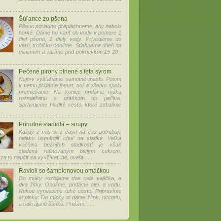
Šúľance zo pšena
Pšeno poriadne prepláchneme, aby nebolo
horké. Dáme ho variť do vody v pomere 1
diel pšena, 2 diely vody. Privedieme do
varu, trošičku osolíme. Stiahneme oheň na
minimum a varíme pod pokrievkou 15-20 .
Pečené pirohy plnené s feta syrom
Najprv vyšľaháme samotné maslo. Potom
k nemu pridáme jogurt, soľ a všetko spolu
premiešame. Na koniec pridáme múku
rozmiešanú s práškom do pečiva.
Spracujeme hladké cesto, ktoré zabalíme
 .
Prírodné sladidlá – sirupy
Každý z nás si z času na čas potrebuje
nejako uspokojiť chuť na sladké. Veľká
väčšina bežných sladkostí je však
sladená rafinovaným bielym cukrom.
 za to naučiť sa využívať iné, oveľa . . .
Ravioli so šampionovou omáčkou
Do múky rozbijeme dve celé vajíčka, a
dva žĺtky. Osolíme, pridáme olej, a vodu.
Rukou vymiesime tuhé cesto. Pripravíme
si plnku: Do misky si dáme žĺtok, riccottu,
a nakrájanú šunku. Pridáme . . .