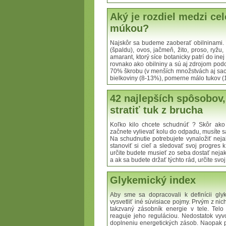
Aký je rozdiel medzi ce
múkou?
Najskôr sa budeme zaoberať obilninami.
(špaldu), ovos, jačmeň, žito, proso, ryžu
amarant, ktorý síce botanicky patrí do ine
rovnako ako obilniny a sú aj zdrojom pod
70% škrobu (v menších množstvách aj sach
bielkoviny (8-13%), pomerne málo tukov (1-5
42 najlepších spôsobov,
stratiť tuk z brucha
Koľko kilo chcete schudnúť ? Skôr ako
začnete vylievať kolu do odpadu, musíte 
Na schudnutie potrebujete vynaložiť nejak
stanoviť si cieľ a sledovať svoj progres k
určite budete musieť zo seba dostať nejaký 
a ak sa budete držať týchto rád, určite svoj 
Glykemický index
Aby sme sa dopracovali k definícii gl
vysvetliť iné súvisiace pojmy. Prvým z nich
takzvaný zásobník energie v tele. Tel
reaguje jeho reguláciou. Nedostatok vyvo
doplneniu energetických zásob. Naopak p