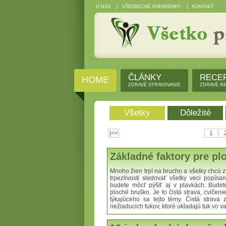
O NÁS
VŠEOBECNÉ PODMIENKY
KONTAKT
ČLÁNKY
RECE
HOME
ZDRAVÉ STRAVOVANIE
ZDRAVÉ R
Všetky
Dôležité
|<<
1
Základné faktory pre pl
Mnoho žien trpí na brucho a všetky chcú 
trpezlivosti sledovať všetky veci popísa
budete môcť pýšiť aj v plavkách. Budete
ploché bruško. Je to čistá strava, cvičen
týkajúceho sa tejto témy. Čistá strava
nežiaducich tukov, ktoré ukladajú tuk vo vaš