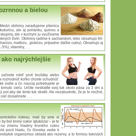
lozrnnou a bielou
 Medzi obilniny zaraďujeme pšenicu
, kukuricu, ale aj pohánku, quinou a
j skupiny, ale v kuchyni ju využívame
obných živín. Obilniny radíme k sacharidom, lebo obsahujú 60-
arózu, maltózu , glukózu, prípadne ďalšie cukry). Obsahujú aj
%), vitamíny, . . .
 ako najrýchlejšie
 začnete robiť prvé brušáky alebo
sa rozhodnúť koľko chcete schudnúť.
é úsilie a čo naozaj potrebujete je
 tomuto cieľu. Určite nestratíte svoj tuk okolo pása za 3 dni a
pot aby ste tento tuk stratili. Ale nezabudnite, že je to možné,
cieľ dosiahnete . . .
ykemického indexu, mali by sme si
 by bol krvný cukor /glukóza/ – je to
o na zmenu hladiny krvného cukru
lá pocit hladu, čo človeka vedie k
rebytok organizmus ukladá ako rezervy, a to formou tukových