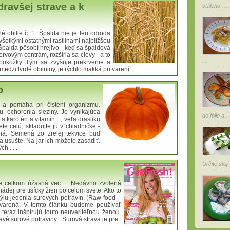
dravšej strave a k
stáleho . . .
é obilie č. 1. Špalda nie je len odroda
všetkými ostatnými rastlinami najbližšou
 Špalda pôsobí hrejivo - keď sa špaldová
ervovým centrám, rozšíria sa cievy - a to
. .
pokožky. Tým sa zvyšuje prekrvenie a
edzi tvrdé obilniny, je rýchlo mäkká pri varení. . . .
o
 a pomáha pri čistení organizmu.
, ochorenia sleziny. Je vynikajúca
do fólie a . .
ta karotén a vitamín E, veľa draslíku
te celú, skladujte ju v chladničke -
ená. Semená zo zrelej tekvice buď
a usušte. Na jar ich môžete zasadiť.
h . . .
Určite stojí
je celkom úžasná vec ... Nedávno zvolená
ádej pre tisícky žien po celom svete. Ako to
štýlu jedenia surových potravín. (Raw food –
nevarená. V tomto článku budeme používať
 teraz inšpirujú touto neuveriteľnou ženou.
vé surové potraviny . Surová strava je pre .