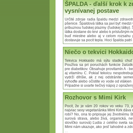
ŠPALDA - ďalší krok k z
vysnívanej postave
Určité zdroje radia špaldu medzi zdravotn
pšenice. Špaldová látka sa javí byť medzi 
príbuznou ľudskej plazmy (ľudskej látky).
látka dostane do krvi alebo k príslušným n
buď miestne alebo aj v celom rozsahu 
dostavuje sa pocit tepla. Hoci špalda patrí m
Niečo o tekvici Hokkaid
Tekvica Hokkaido má sýtu sladkú chuť
Používa sa pri poruchách funkcie žalúdku
pre diabetikov. Obsahuje provitamín A - be
aj vitamínu C. Pokiaľ tekvicu nespotrebuje
vydrží dlhšie, ak z nej odstránite sem
vyhoďte alebo očistite vo vode od vlákien 
Prípadne si uvarte liečivý nápoj z opraženýc
Rozhovor s Mimi Kirk
Pocit, že je vám 20 rokov vo veku 73, 
najviac sexy vegetariánka Mimi Kirk dáva n
robí? No, ona to pripisuje jej životnému 
surová strava, alebo žívá, organická, 
slovíčko surová) Ľudia z celého sveta sa
Mimi nám ukazuje, ako jesť lahodné a zdra
. .