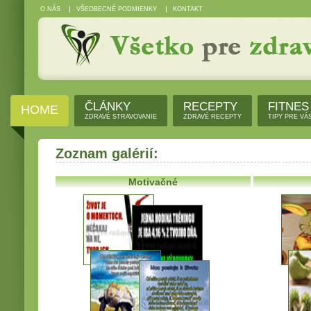
O NÁS
VŠEOBECNÉ PODMIENKY
KONTAKT
ČLÁNKY
RECEPTY
FITNES
HOME
ZDRAVÉ STRAVOVANIE
ZDRAVÉ RECEPTY
TIPY PRE VÁ
Zoznam galérií:
Motivačné