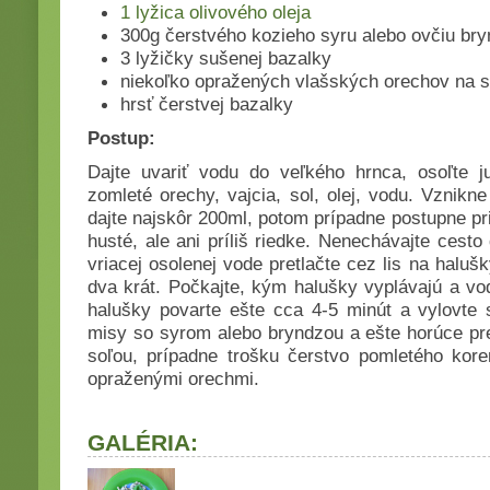
1 lyžica olivového oleja
300g čerstvého kozieho syru alebo ovčiu br
3 lyžičky sušenej bazalky
niekoľko opražených vlašských orechov na s
hrsť čerstvej bazalky
Postup:
Dajte uvariť vodu do veľkého hrnca, osoľte j
zomleté orechy, vajcia, sol, olej, vodu. Vznik
dajte najskôr 200ml, potom prípadne postupne prid
husté, ale ani príliš riedke. Nenechávajte cesto
vriacej osolenej vode pretlačte cez lis na halušk
dva krát. Počkajte, kým halušky vyplávajú a v
halušky povarte ešte cca 4-5 minút a vylovte 
misy so syrom alebo bryndzou a ešte horúce pr
soľou, prípadne trošku čerstvo pomletého kore
opraženými orechmi.
GALÉRIA: