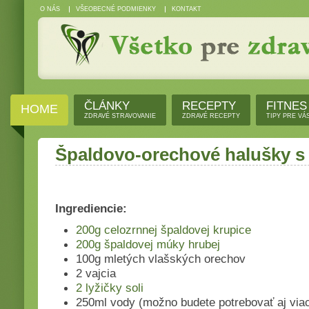
O NÁS
VŠEOBECNÉ PODMIENKY
KONTAKT
ČLÁNKY
RECEPTY
FITNES
HOME
ZDRAVÉ STRAVOVANIE
ZDRAVÉ RECEPTY
TIPY PRE VÁ
Špaldovo-orechové halušky s
Ingrediencie:
200g celozrnnej špaldovej krupice
200g špaldovej múky hrubej
100g mletých vlašských orechov
2 vajcia
2 lyžičky soli
250ml vody (možno budete potrebovať aj viac,