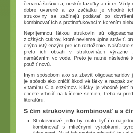
červená šošovica, neskôr fazuľky a cícer. Vžd
dobre uvarené a zo začiatku je vhodné ich
strukoviny sa začínajú podávať po dovŕšení
kombinovať ich s protinafukovacím korením aleb
Nepríjemnou látkou strukovín sú oligosacha
zložitých cukrov, ktoré nevieme úplne stráviť, p
chýba istý enzým pre ich rozloženie. Našťastie s
preto ich obsah v strukovinách výrazne z
namáčaním vo vode. Preto je nutné následné tú
použiť novú.
Iným spôsobom ako sa zbaviť oligosacharidov j
je spôsob ako zničiť škodlivé látky a naopak zv
vitamínu C a enzýmov. Klíčky je vhodné jesť h
chcete vrhnúť na klíčenie semien, treba si pre
literatúru.
S čím strukoviny kombinovať a s č
Strukovinové jedlo by malo byť čo najjedn
kombinovať s mliečnymi výrobkami, syr