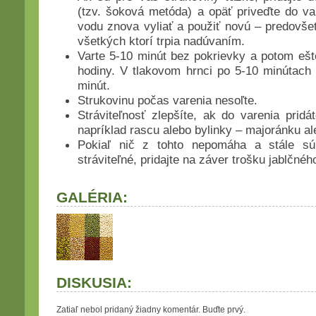
(tzv. šoková metóda) a opäť priveďte do va
vodu znova vyliať a použiť novú – predovšet
všetkých ktorí trpia nadúvaním.
Varte 5-10 minút bez pokrievky a potom ešt
hodiny. V tlakovom hrnci po 5-10 minútach 
minút.
Strukovinu počas varenia nesoľte.
Stráviteľnosť zlepšíte, ak do varenia prid
napríklad rascu alebo bylinky – majoránku al
Pokiaľ nič z tohto nepomáha a stále sú
stráviteľné, pridajte na záver trošku jablčné
GALÉRIA:
DISKUSIA:
Zatiaľ nebol pridaný žiadny komentár. Buďte prvý.