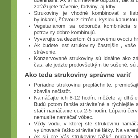
údeninami. Ak si ich neviete odpustiť, tak si
zaťažujete trávenie, ľadviny, aj kĺby.
Strukoviny je vhodné kombinovať s list
bylinkami, šťavou z citrónu, kyslou kapustou
Vegetariánom sa odporúča kombinácia s 
potraviny dobre kombinujú.
Vyvarujte sa dezertom či surovému ovociu h
Ak budete jesť strukoviny častejšie , vaše 
strávenie.
Konzervované strukoviny sú ideálne ako z
čas, ale jedzte predovšetkým tie sušené, sú 
Ako teda strukoviny správne variť
Poriadne strukovinu prepláchnite, premiešaj
zbavila nečistôt.
Namáčajte ich 8-12 hodín, môžete aj dlhšie
Budú potom ľahšie stráviteľné a rýchlejšie 
stačí namáčanie cca 2-5 hodín. Lúpanú červ
nemusíte namáčať vôbec.
Vždy vodu, v ktorej ste strukovinu namáčal
vylúhované ťažko stráviteľné látky. Na varen
Ak sú pre Vás strukoviny ťažké, pridajte d