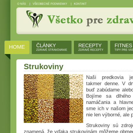
O NÁS
VŠEOBECNÉ PODMIENKY
KONTAKT
ČLÁNKY
RECEPTY
FITNES
HOME
ZDRAVÉ STRAVOVANIE
ZDRAVÉ RECEPTY
TIPY PRE VÁ
Strukoviny
Naši predkovia je
takmer denne. V d
buď zabúdame aleb
Bojíme sa dlhého 
namáčania a hlavne
sme ich v našom jed
nie len výborné, ale
Strukoviny sú zdroj
znamená, že vďaka strukovinám môžeme obmed