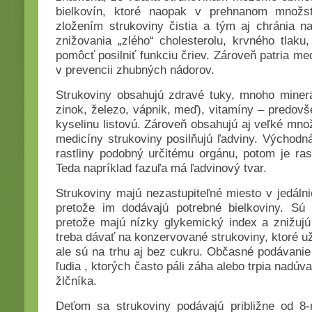
bielkovín, ktoré naopak v prehnanom množst
zložením strukoviny čistia a tým aj chránia 
znižovania „zlého“ cholesterolu, krvného tlaku
pomôcť posilniť funkciu čriev. Zároveň patria me
v prevencii zhubných nádorov.
Strukoviny obsahujú zdravé tuky, mnoho minerál
zinok, železo, vápnik, meď), vitamíny – predovš
kyselinu listovú. Zároveň obsahujú aj veľké mno
medicíny strukoviny posilňujú ľadviny. Východná
rastliny podobný určitému orgánu, potom je rast
Teda napríklad fazuľa má ľadvinový tvar.
Strukoviny majú nezastupiteľné miesto v jedáln
pretože im dodávajú potrebné bielkoviny. Sú 
pretože majú nízky glykemický index a znižujú
treba dávať na konzervované strukoviny, ktoré u
ale sú na trhu aj bez cukru. Občasné podávanie
ľudia , ktorých často páli záha alebo trpia nadúv
žlčníka.
Deťom sa strukoviny podávajú približne od 8