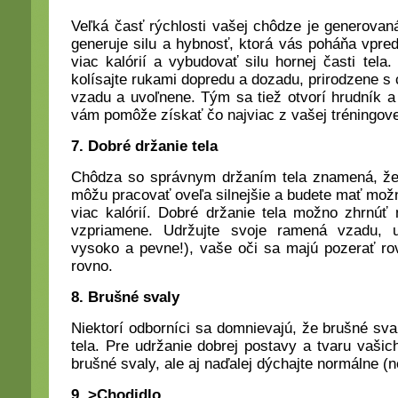
Veľká časť rýchlosti vašej chôdze je generovaná
generuje silu a hybnosť, ktorá vás poháňa vpre
viac kalórií a vybudovať silu hornej časti tela
kolísajte rukami dopredu a dozadu, prirodzene s
vzadu a uvoľnene. Tým sa tiež otvorí hrudník a 
vám pomôže získať čo najviac z vašej tréningov
7. Dobré držanie tela
Chôdza so správnym držaním tela znamená, že 
môžu pracovať oveľa silnejšie a budete mať možno
viac kalórií. Dobré držanie tela možno zhrnúť
vzpriamene. Udržujte svoje ramená vzadu, u
vysoko a pevne!), vaše oči sa majú pozerať ro
rovno.
8. Brušné svaly
Niektorí odborníci sa domnievajú, že brušné sval
tela. Pre udržanie dobrej postavy a tvaru vašic
brušné svaly, ale aj naďalej dýchajte normálne (n
9. >Chodidlo