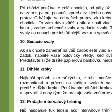
Pri chôdzi používajte celé chodidlo, od päty a
na zem s pätou, posunúť vpred cez klenbu nohy 
prstov. Odrážajte sa od vašich prstov, ako keby
chodidla. To vám dáva väčšiu silu a spáli viac k
lýtka , zadné stehenné svaly a sedacie svaly.
svaly na nohách pre ich štíhlejší výzor a spevňu
10. Sedacie svaly
Ak sa chcete zamerať na váš zadok ešte viac a 
zadok, napnite vaše polovičky vtedy, keď d
Predstavte si že držíte papierovú bankovku medz
11. Dlhšie kroky
Najlepší spôsob, ako ísť rýchlo, je robiť menšie
rozmanitosti a prácou na vašich svaloch na
predĺžte dĺžku kroku. Používaním dlhších krokov
a spevniť si nohy tým, že pracujú vaše vnútorné a
12. Pridajte intervalový tréning
Nič nespaľuje tuk lepšie ako intervalový trén