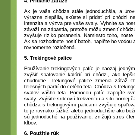
4. Pridanie záťaže
Ak je vaša chôdza stále jednoduchšia, a úrov
výrazne zlepšila, skúste si pridať pri chôdzi 
intenzita a výzva pre vaše svaly. Vyhnite sa no
závaží na zápästia, pretože môžu zmeniť chôdzu,
zvyšuje riziko poranenia. Namiesto toho, noste
Ak sa rozhodnete nosiť batoh, naplňte ho vodou 
rovnomerne rozložená.
5. Trekingové palice
Používanie trekingových palíc je naozaj jedný
zvýšiť spaľovanie kalórií pri chôdzi, ako lepši
chudnutie. Trekingové palice zmenia záťaž 
telesných partií do celého tela. Chôdza s trekin
svalov vášho tela. Pomocou palíc zapojíte sv
svaly. Zvýšite srdcovú frekvenciu a silu hornej č
chôdza s trekingovými palicami zvyšuje spaľova
to je rovnako ťažké, alebo jednoduchšie ako bež
sú jednoduché na používanie, znižujú stres čl
kĺbov.
6. Použitie rúk