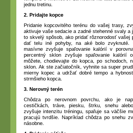
jednu tretinu.
2. Pridajte kopce
Pridanie kopcovitého terénu do vašej trasy, zvý
aktivuje vaše sedacie a zadné stehenné svaly a 
to skvelý spôsob, ako pridať rôznorodosť vašej 
dať telu iné pohyby, na aké bolo zvyknuté
masívne zvyšuje spaľovanie kalórií v porovn
percentný sklon zvyšuje spaľovanie kalórií 
môžete, chodievajte do kopca, po schodoch, 
sklon. Ak ste začiatočník, vyhnite sa super pru
mierny kopec a udržať dobré tempo a hybnosť,
strmšieho kopca.
3. Nerovný terén
Chôdza po nerovnom povrchu, ako je napr
cestičkách, tráve, piesku, štrku, snehu aleb
zvyšuje intenzitu tréningu, spaľuje sa väčšie m
pracujú tvrdšie. Napríklad chôdza po snehu zv
násobne.