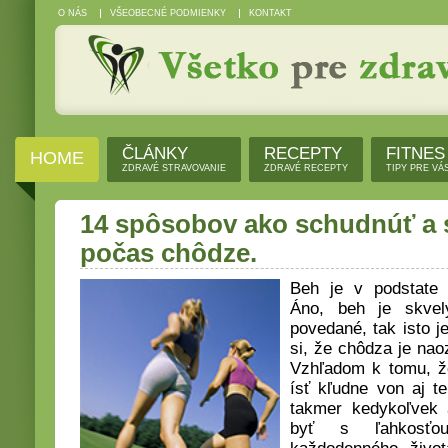
O NÁS
VŠEOBECNÉ PODMIENKY
KONTAKT
ČLÁNKY
RECEPTY
FITNES
HOME
ZDRAVÉ STRAVOVANIE
ZDRAVÉ RECEPTY
TIPY PRE VÁ
14 spôsobov ako schudnúť a sp
počas chôdze.
Beh je v podstate 
Áno, beh je skvel
povedané, tak isto j
si, že chôdza je nao
Vzhľadom k tomu, ž
ísť kľudne von aj t
takmer kedykoľvek
byť s ľahkosťo