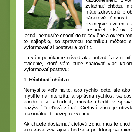
každodenného život
zvládnuť chôdzu ni
máte zdravotné prob
nárazové činnosti,
reálnejšie cvičeni
nespočet lekárov. 
lacná, nemusíte chodiť do telocvične a okrem toh
to najlepšie, so správnou technikou môžete sp
vyformovať si postavu a byť fit.
Tu vám ponúkame návod ako pritvrdiť a zmeniť
cvičenie, ktoré vám bude spaľovať viac kaló
vyformovať postavu:
1. Rýchlosť chôdze
Nemyslite veľa na to, ako rýchlo idete, ale ako 
myslíte na intenzitu, a správna rýchlosť sa do
kondíciu a schudnúť, musíte chodiť v správn
nazývať "cieľová zóna". Cieľová zóna je obv
maximálnej tepovej frekvencie.
Ak chcete dosiahnuť cieľovú zónu, musíte chodiť
ako vaša zvyčajná chôdza a pri ktorej sa mier