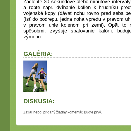
Začleňte 30 sekundové alebo minútové interval
a robte napr. dvíhanie kolien k hrudníku pre
vojenské kopy (dávať nohu rovno pred seba be
(isť do podrepu, jedna noha vpredu v pravom u
v pravom uhle kolenom pri zemi). Opäť to
spôsobmi, zvyšuje spaľovanie kalórií, budu
výmenu.
GALÉRIA:
DISKUSIA:
Zatiaľ nebol pridaný žiadny komentár. Buďte prvý.