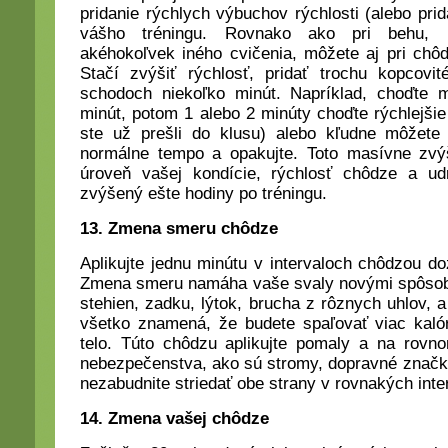
pridanie rýchlych výbuchov rýchlosti (alebo prid
vášho tréningu. Rovnako ako pri behu, pl
akéhokoľvek iného cvičenia, môžete aj pri chôdz
Stačí zvýšiť rýchlosť, pridať trochu kopcovi
schodoch niekoľko minút. Napríklad, choďte
minút, potom 1 alebo 2 minúty choďte rýchlejšie
ste už prešli do klusu) alebo kľudne môžete
normálne tempo a opakujte. Toto masívne zvýš
úroveň vašej kondície, rýchlosť chôdze a u
zvýšený ešte hodiny po tréningu.
13. Zmena smeru chôdze
Aplikujte jednu minútu v intervaloch chôdzou 
Zmena smeru namáha vaše svaly novými spôsobm
stehien, zadku, lýtok, brucha z rôznych uhlov, 
všetko znamená, že budete spaľovať viac kaló
telo. Túto chôdzu aplikujte pomaly a na rovn
nebezpečenstva, ako sú stromy, dopravné značky
nezabudnite striedať obe strany v rovnakých inte
14. Zmena vašej chôdze