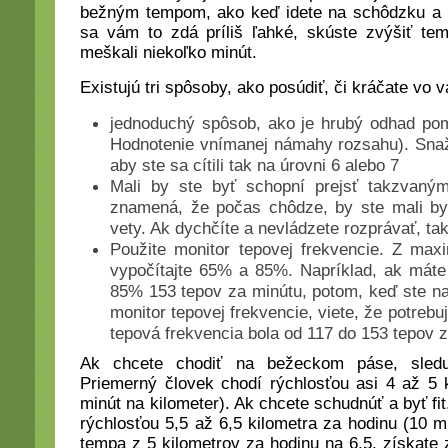
bežným tempom, ako keď idete na schôdzku a 
sa vám to zdá príliš ľahké, skúste zvýšiť te
meškali niekoľko minút.
Existujú tri spôsoby, ako posúdiť, či kráčate vo v
jednoduchý spôsob, ako je hrubý odhad pom
Hodnotenie vnímanej námahy rozsahu). Sna
aby ste sa cítili tak na úrovni 6 alebo 7
Mali by ste byť schopní prejsť takzvaný
znamená, že počas chôdze, by ste mali by
vety. Ak dychčíte a nevládzete rozprávať, ta
Použite monitor tepovej frekvencie. Z maxi
vypočítajte 65% a 85%. Napríklad, ak mát
85% 153 tepov za minútu, potom, keď ste n
monitor tepovej frekvencie, viete, že potreb
tepová frekvencia bola od 117 do 153 tepov z
Ak chcete chodiť na bežeckom páse, sledu
Priemerný človek chodí rýchlosťou asi 4 až 5 
minút na kilometer). Ak chcete schudnúť a byť fit
rýchlosťou 5,5 až 6,5 kilometra za hodinu (10 m
tempa z 5 kilometrov za hodinu na 6,5, získate 