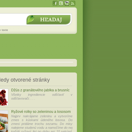
v texte
edy otvorené stránky
Džús z granátového jablka a brusníc
Všetky ingrediencie odšťaviť v
odšťavovači. . . .
Ryžové rolky so zeleninou a lososom
Najprv nakrájame zeleninu a vytvoríme
zmes s kúskami údeného lososa. Do
zmesi pridáme trochu sezamu. Do misy
nalejeme studenú vodu a namočíme do nej
každý ryžový list po dobu asi 10 sekúnd,