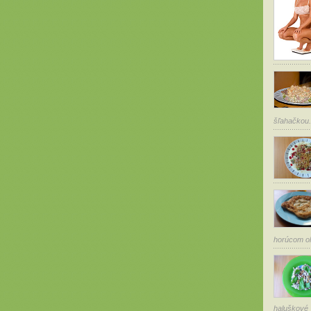
šľahačkou.
horúcom ole
haluškové 