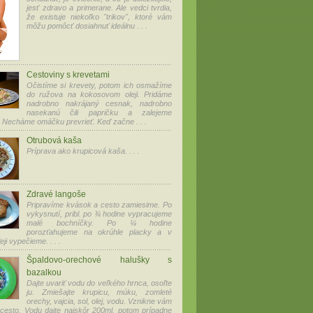
jesť zdravo a primerane. Ale vedci tvrdia,
že existuje niekoľko "trikov", ktoré vám
môžu pomôcť dosiahnuť ideálnu . . .
Cestoviny s krevetami
Očistíme si krevety, potom ich osmažíme
do ružova na kokosovom oleji. Pridáme
nadrobno nakrájaný cesnak, nadrobno
nasekanú čili papričku a zalejeme
 Necháme omáčku prevrieť. Keď začne . . .
Otrubová kaša
Príprava ako krupicová kaša. . . .
Zdravé langoše
Pripravíme kvások a cesto zamiesime. Po
vykysnutí, pribl. po ¾ hodine vypracujeme
malé bochníčky. Po ¼ hodine
porozťahujeme na okrúhle placky a v
ji vypečieme. . . .
Špaldovo-orechové halušky s
bazalkou
Dajte uvariť vodu do veľkého hrnca, osoľte
ju. Zmiešajte krupicu, múku, zomleté
orechy, vajcia, sol, olej, vodu. Vznikne vám
cesto. Vodu dajte najskôr 200ml, potom prípadne