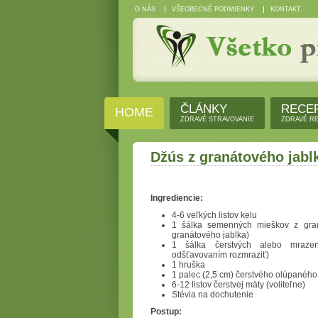
O NÁS
VŠEOBECNÉ PODMIENKY
KONTAKT
ČLÁNKY
RECE
HOME
ZDRAVÉ STRAVOVANIE
ZDRAVÉ R
Džús z granátového jabl
Ingrediencie:
4-6 veľkých listov kelu
1 šálka semenných mieškov z gran
granátového jablka)
1 šálka čerstvých alebo mraze
odšťavovaním rozmraziť)
1 hruška
1 palec (2,5 cm) čerstvého olúpaného
6-12 listov čerstvej mäty (voliteľne)
Stévia na dochutenie
Postup: