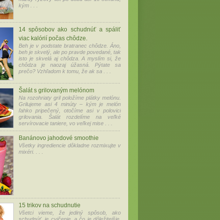
kým . . .
14 spôsobov ako schudnúť a spáliť
viac kalórií počas chôdze.
Beh je v podstate bratranec chôdze. Áno,
beh je skvelý, ale po pravde povedané, tak
isto je skvelá aj chôdza. A myslím si, že
chôdza je naozaj úžasná. Pýtate sa
prečo? Vzhľadom k tomu, že ak sa . . .
Šalát s grilovaným melónom
Na rozohriaty gril položíme plátky melónu.
Grilujeme asi 4 minúty – kým je melón
ľahko pripečený, otočíme asi v polovici
grilovania. Šalát rozdelíme na veľké
servírovacie taniere, vo veľkej mise . . .
Banánovo jahodové smoothie
Všetky ingrediencie dôkladne rozmixujte v
mixéri. . . .
15 trikov na schudnutie
Všetci vieme, že jediný spôsob, ako
schudnúť, je cvičenie, a čo je dôležitejšie,