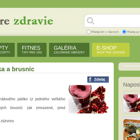
Hľadaj len v názvoch
Hľadaj aj 
PTY
FITNES
GALÉRIA
E-SHOP
ECEPTY
TIPY PRE VÁS
ZAUJÍMAVÉ OBRÁZKY
SHOP PRE ZDRAVIE
ka a brusníc
Naposl
átového jablko (z jedného veľkého
ných brusníc (ak zmrazené, pred
 zázvoru