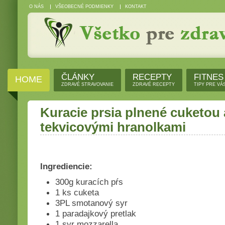
O NÁS
VŠEOBECNÉ PODMIENKY
KONTAKT
ČLÁNKY
RECEPTY
FITNES
HOME
ZDRAVÉ STRAVOVANIE
ZDRAVÉ RECEPTY
TIPY PRE VÁ
Kuracie prsia plnené cuketou
tekvicovými hranolkami
Ingrediencie:
300g kuracích pŕs
1 ks cuketa
3PL smotanový syr
1 paradajkový pretlak
1 syr mozzarella