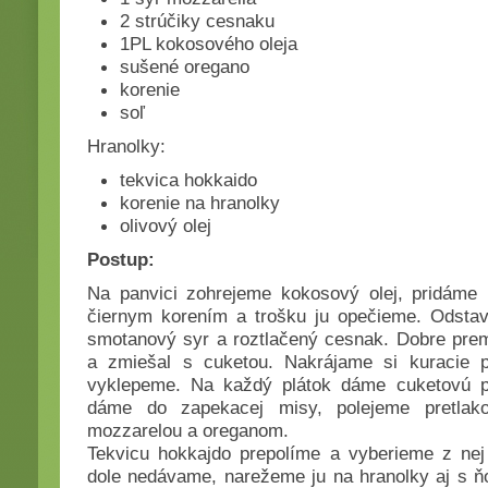
2 strúčiky cesnaku
1PL kokosového oleja
sušené oregano
korenie
soľ
Hranolky:
tekvica hokkaido
korenie na hranolky
olivový olej
Postup:
Na panvici zohrejeme kokosový olej, pridáme 
čiernym korením a trošku ju opečieme. Odsta
smotanový syr a roztlačený cesnak. Dobre prem
a zmiešal s cuketou. Nakrájame si kuracie 
vyklepeme. Na každý plátok dáme cuketovú p
dáme do zapekacej misy, polejeme pretlak
mozzarelou a oreganom.
Tekvicu hokkajdo prepolíme a vyberieme z nej
dole nedávame, narežeme ju na hranolky aj s ň