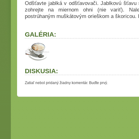
Odšťavte jablká v odšťavovači. Jablkovú šťav
zohrejte na miernom ohni (nie variť). Na
postrúhaným muškátovým orieškom a škoricou. 
GALÉRIA:
DISKUSIA:
Zatiaľ nebol pridaný žiadny komentár. Buďte prvý.