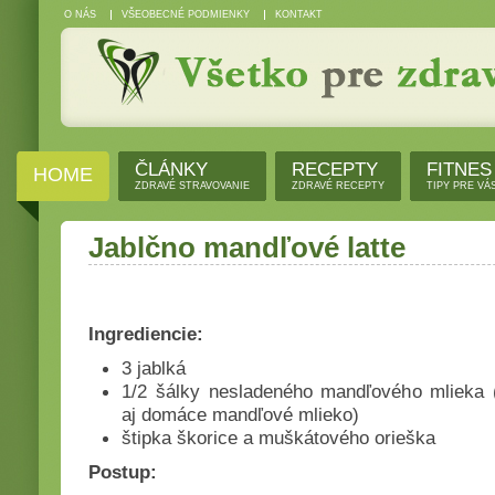
O NÁS
VŠEOBECNÉ PODMIENKY
KONTAKT
ČLÁNKY
RECEPTY
FITNES
HOME
ZDRAVÉ STRAVOVANIE
ZDRAVÉ RECEPTY
TIPY PRE VÁ
Jablčno mandľové latte
Ingrediencie:
3 jablká
1/2 šálky nesladeného mandľového mlieka
aj domáce mandľové mlieko)
štipka škorice a muškátového orieška
Postup: