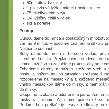
50g lístkov bazalky
1 polievková lyžica mletej rímskej rasce
75 ml olivového oleja
1/4 lyžičky chilli vločiek
soľ a korenie
Postup:
Quinou dáme do hrnca s dostatočným množstvom
varíme 9 minút. Precedíme cez jemné sitko a p
Necháme uschnúť.
Bôby dáme do hrnca s horúcou vodou, priv
scedíme do sitka. Prepláchneme studenou vodo
jemne každé zrno zatlačíme prstom, aby sme odst
Zoberieme citróny a nožom zrežeme vrch a s
dosku a nožom mu po stranách zrežeme šupku 
rozoberieme na mesiačiky a z každého mesia
vnútro mesiačikov dáme do misky. Z membrán e
do misky.
Ošúpeme avokádo a odstránime jadro. Jemne ho
misky s citrónom. Ak máme quinou už suchú
Pridáme bôb, pretlačený cesnak, reďkovky prekr