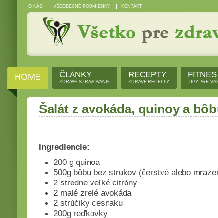
O NÁS
VŠEOBECNÉ PODMIENKY
KONTAKT
ČLÁNKY
RECEPTY
FITNES
HOME
ZDRAVÉ STRAVOVANIE
ZDRAVÉ RECEPTY
TIPY PRE VÁ
Šalát z avokáda, quinoy a bô
Ingrediencie:
200 g quinoa
500g bôbu bez strukov (čerstvé alebo mraze
2 stredne veľké citróny
2 malé zrelé avokáda
2 strúčiky cesnaku
200g reďkovky