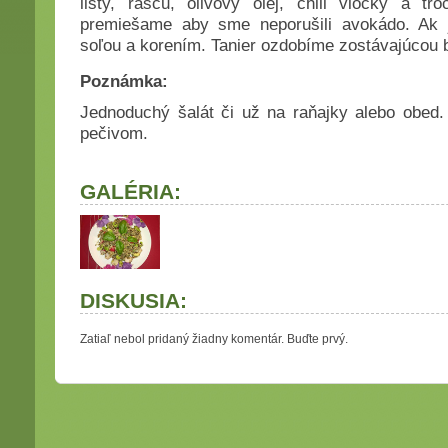
listy, rascu, olivový olej, chili vločky a t
premiešame aby sme neporušili avokádo. Ak 
soľou a korením. Tanier ozdobíme zostávajúcou 
Poznámka:
Jednoduchý šalát či už na raňajky alebo obed
pečivom.
GALÉRIA:
DISKUSIA:
Zatiaľ nebol pridaný žiadny komentár. Buďte prvý.