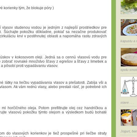
é korienky tým, že blokuje póry )
í vlasov studenou vodou je jedným z najlepší prostriedkov pre
ti. Šúchajte pokožku dôkladne, pokiaľ sa nezačne produkovať
cirkuláciu krvi v postihnutej oblasti a napomáha rastu zdravých
kapustu a n
 kúskov v kokosovom oleji. Jedná sa o cennú vlasovú vodu pre
e zobrať rovnaké množstvo šťavy z egrešov a šťavy z limetiek a
 a pôsobí proti vypadávaniu vlasov.
spolu smota
 látky na liečbu vypadávania vlasov a plešatosti. Zabíja vši a
vlasom. Ak vám rednú vlasy, alebo prestali rásť, je potrebné ich
stave . . .
ml horčičného oleja. Potom prefiltrujte olej cez handričkou a
sírujte vlasovú pokožku týmto olejom a výsledkom budú bohaté
Jogurt, ban
m do vlasových korienkov je tiež prospešné pri liečbe straty