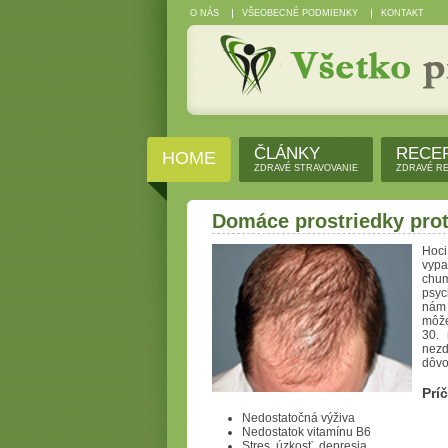
O NÁS
VŠEOBECNÉ PODMIENKY
KONTAKT
ČLÁNKY
RECE
HOME
ZDRAVÉ STRAVOVANIE
ZDRAVÉ R
Domáce prostriedky proti
Hoc
vyp
chum
psyc
nám 
môže
30. 
nezd
dôv
Príč
Nedostatočná výživa
Nedostatok vitamínu B6
Stres, úzkosť, depresia