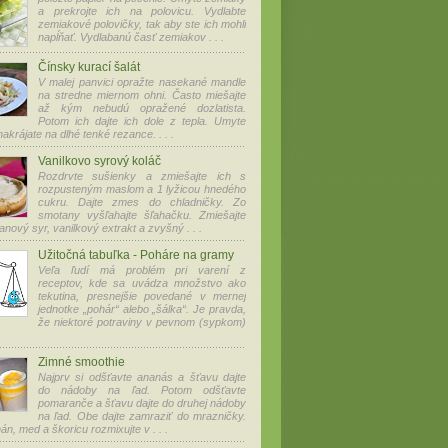
a prekrojte ich na polovicu. Vydlabte
zemiakové polovičky, tak aby ste ich mohli
napĺňať. Vydlabanú časť zemiakov . . .
Čínsky kurací šalát
V malej panvici opražte nasekané mandle
na stredne miernom ohni. Často miešajte
až kým nebudú opražené dozlatista.
Potom ich dajte ich dole z tepla. Umyte
akrájate na dlhé tenké rezance. . . .
Vanilkovo syrový koláč
Rozdrvte sušienky a zmiešajte ich s
rozpusteným maslom a 1 lyžicou hnedého
cukru. Dajte zmes do chladničky. Zo
smotany vyšľahajte šľahačku. Zmiešajte
nový syr, vanilkový extrakt a zvyšný . . .
Užitočná tabuľka - Poháre na gramy
Veľa ľudí má problém pri varení z
receptov, kde sa uvádza množstvo ako
tekutina, presnejšie povedané v mernej
jednotke „pohár“ alebo „šálka“. Je pravda,
že niektoré potraviny v pevnom (sypkom)
Zimné smoothie
Najprv si odšťavte ananás a šťavu dajte
do nádoby na ľad. Potom odšťavte
pomaranče a šťavu dajte do druhej nádoby
na ľad. Obe dajte zamraziť do mrazničky.
án, med a škoricu rozmixujte v . . .