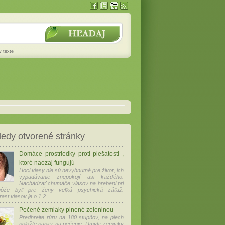
v texte
edy otvorené stránky
Domáce prostriedky proti plešatosti ,
ktoré naozaj fungujú
Hoci vlasy nie sú nevyhnutné pre život, ich
vypadávanie znepokojí asi každého.
Nachádzať chumáče vlasov na hrebeni pri
môže byť pre ženy veľká psychická záťaž.
ast vlasov je o 1.2 . . .
Pečené zemiaky plnené zeleninou
Predhrejte rúru na 180 stupňov, na plech
položte papier na pečenie. Umyte zemiaky