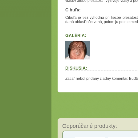
vlasov alebo plešatosti. Vyživuje vlasy a po
Cibuľa:
Cibuľa je tiež výhodná pri liečbe plešatost
daná oblasť sčervená, potom ju potrite med
GALÉRIA:
DISKUSIA:
Zatiaľ nebol pridaný žiadny komentár. Buďte
Odporúčané produkty: