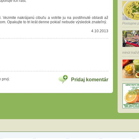
dporuje ich rast.
i. Vezmite nakrájanú cibuľu a votrite ju na postihnuté oblasti až
om. Opakujte to tri krát denne pokiaľ nebude výsledok znateľný.
Postupne pr
4.10.2013
minút každý
 prvý.
Pridaj komentár