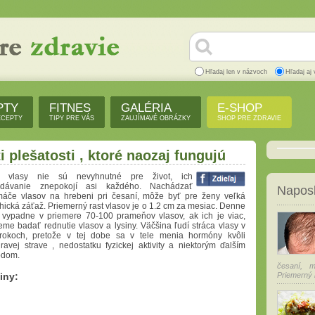
Hľadaj len v názvoch
Hľadaj aj 
PTY
FITNES
GALÉRIA
E-SHOP
ECEPTY
TIPY PRE VÁS
ZAUJÍMAVÉ OBRÁZKY
SHOP PRE ZDRAVIE
 plešatosti , ktoré naozaj fungujú
i vlasy nie sú nevyhnutné pre život, ich
adávanie znepokojí asi každého. Nachádzať
Naposl
áče vlasov na hrebeni pri česaní, môže byť pre ženy veľká
hická záťaž. Priemerný rast vlasov je o 1.2 cm za mesiac. Denne
vypadne v priemere 70-100 prameňov vlasov, ak ich je viac,
me badať rednutie vlasov a lysiny. Väčšina ľudí stráca vlasy v
rokoch, pretože v tej dobe sa v tele menia hormóny kvôli
ravej strave , nedostatku fyzickej aktivity a niektorým ďalším
odom.
česaní, 
iny:
Priemerný r