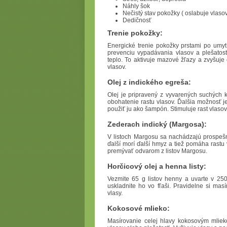
Náhly šok
Nečistý stav pokožky ( oslabuje vlasov
Dedičnosť
Trenie pokožky:
Energické trenie pokožky prstami po umyt
prevenciu vypadávania vlasov a plešatos
teplo. To aktivuje mazové žľazy a zvyšuje 
vlasov.
Olej z indického egreša:
Olej je pripravený z vyvarených suchých
obohatenie rastu vlasov. Ďalšia možnosť j
použiť ju ako šampón. Stimuluje rast vlasov
Zederach indický (Margosa):
V listoch Margosu sa nachádzajú prospešné
ďalší morí ďalší hmyz a tiež pomáha rastu 
premývať odvarom z listov Margosu.
Horčicový olej a henna listy:
Vezmite 65 g listov henny a uvarte v 250 
uskladnite ho vo fľaši. Pravidelne si ma
vlasy.
Kokosové mlieko:
Masírovanie celej hlavy kokosovým mlieko