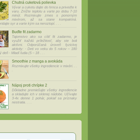
Chutná cuketová polievka
Vývar a cuketu dajte do hrnca a priveďte k
varu. Znížte teplotu a varte po dobu 7-10
minút. Rozmixujte zmes s ponorným
mixérom, až sa stane kompaktná.
idajte syr a varte kým sa neroztopí. . . .
Buďte fit zadarmo
Tajomstvo ako sa cítiť fit zadarmo, je
využiť každú príležitosť, aby ste boli
aktívni. Odporúčaná úroveň fyzickej
aktivity: - Deti vo veku do 5 rokov – 180
 deň - Mladí ľudia (5 – 18 . . .
Smoothie z manga a avokáda
Rozmixujte všetky ingrediencie v mixéri. . .
.
Nápoj proti chrípke 2
Dôkladne premiešajte všetky ingrediencie
a skladujte ich v sklenej nádobe. Užívajte
3-4x denne 1 pohár, pokiaľ sa príznaky
nestratia. . . .