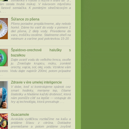
semienka v robote s nožmi v tvare do "S",
ám ostala hrubá múka). V kávovom mlynčeku
 ľanové semiačka. K pomletým slnečnicovým a
. . .
Šúľance zo pšena
Pšeno poriadne prepláchneme, aby nebolo
horké. Dáme ho variť do vody v pomere 1
diel pšena, 2 diely vody. Privedieme do
varu, trošičku osolíme. Stiahneme oheň na
minimum a varíme pod pokrievkou 15-20 .
Špaldovo-orechové halušky s
bazalkou
Dajte uvariť vodu do veľkého hrnca, osoľte
ju. Zmiešajte krupicu, múku, zomleté
orechy, vajcia, sol, olej, vodu. Vznikne vám
cesto. Vodu dajte najskôr 200ml, potom prípadne
 .
Zdravie v ére umelej inteligencie
V dobe, keď si kontrolujeme spánok cez
smart hodinky, meriame tep, čítame
štatistiky a hľadáme každú drobnosť, ktorá
nám pomôže cítiť sa lepšie — vstupuje do
hry aj technológia, ktorá presahuje . . .
Guacamole
Avokáda vydličkou roztlačíme na kašu a
pridáme šťavu z citróna. Dokladne
premiešame a potom pridáme zvyšné