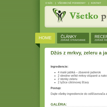
O NÁS
VŠEOBECNÉ PODMIENKY
KONTAKT
ČLÁNKY
RECE
HOME
ZDRAVÉ STRAVOVANIE
ZDRAVÉ R
Džús z mrkvy, zeleru a j
Ingrediencie:
4 malé jablká – zbavené jadierok
2 stredne veľké mrkvy olúpané a nakr
2 stonky zeleru
2 lyžice citrónovej šťavy
Postup:
Dajte všetky ingrediencie do odšťavovača 
GALÉRIA: