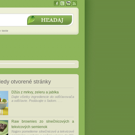
v texte
edy otvorené stránky
Džús z mrkvy, zeleru a jablka
Dajte všetky ingrediencie do odšťavovača
a odšťavte. Podávajte s ľadom. . . .
Raw brownies zo slnečnicových a
tekvicových semienok
Najprv pomelieme slnečnicové a tekvicové