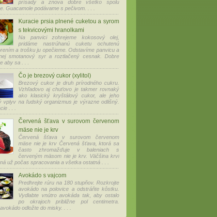
prísady a znova dobre všetko spolu
. Guacamole podávame s pečivom. . . .
Kuracie prsia plnené cuketou a syrom
s tekvicovými hranolkami
Na panvici zohrejeme kokosový olej,
pridáme nastrúhanú cuketu ochutenú
rením a trošku ju opečieme. Odstavíme panvicu a
ej smotanový syr a roztlačený cesnak. Dobre
 aby sa . . .
Čo je brezový cukor (xylitol)
Brezový cukor je druh prírodného cukru.
Vzhľadovo aj chuťovo je takmer rovnaký
ako klasický kryštálový cukor, ale jeho
ký vplyv na ľudský organizmus je výrazne odlišný.
e . . .
Červená šťava v surovom červenom
mäse nie je krv
Červená šťava v surovom červenom
mäse nie je krv Červená šťava, ktorá sa
často zhromažďuje v baleniach s
červeným mäsom nie je krv. Väčšina krvi
ná už počas spracovania a všetka ostatná . . .
Avokádo s vajcom
Predhrejte rúru na 180 stupňov. Rozkrojte
avokádo na polovice a odstráňte kôstku.
Vydlabte vnútro avokáda tak, aby ostalo
po okrajoch približne pol centimetra.
vokádo odložte do misky. . . .