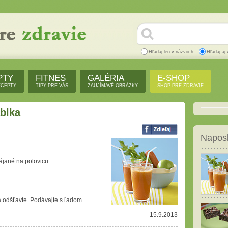
Hľadaj len v názvoch
Hľadaj aj 
PTY
FITNES
GALÉRIA
E-SHOP
ECEPTY
TIPY PRE VÁS
ZAUJÍMAVÉ OBRÁZKY
SHOP PRE ZDRAVIE
ablka
Naposl
ájané na polovicu
a odšťavte. Podávajte s ľadom.
15.9.2013