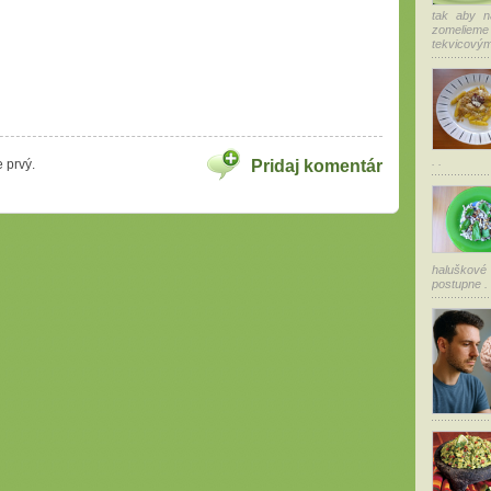
tak aby n
zomelieme
tekvicovým 
. .
 prvý.
Pridaj komentár
haluškové 
postupne . .