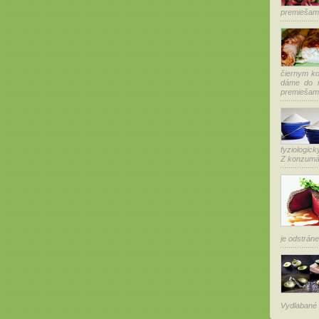
premiešame
čiernym ko
dáme do n
premiešame
fyziologic
Z konzumáci
je odstráne
Vydlabané a