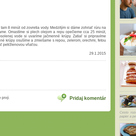
tam 8 minút od zovretia vody. Medzitým si dáme zohriať rúru na
me. Omastíme si plech olejom a repu opečieme cca 25 minút,
olenej vode si uvaríme jačmenné krúpy. Zatiaľ si pripravíme
ené krúpy osušíme a zmiešame s repou, zelerom, orechmi, fetou
ať petržlenovou vňaťou.
29.1.2015
 prvý.
Pridaj komentár
Cesto roz
papier a pe