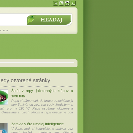
v texte
edy otvorené stránky
Šalát z repy, jačmenných krúpov a
syru feta
Repu si dáme variť do hrnca a necháme ju
tam 8 minút od zovretia vody. Medzitým si
iať rúru na 190 °C. Repu osušíme, olúpeme a
. Omastíme si plech olejom a repu opečieme cca
Zdravie v ére umelej inteligencie
V dobe, keď si kontrolujeme spánok cez
smart hodinky, meriame tep, čítame