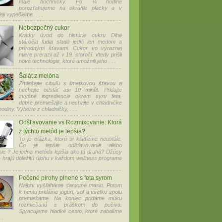
malé bochníčky. Po ¼ hodine
porozťahujeme na okrúhle placky a v
ji vypečieme. . . .
Nebezpečný cukor
Krátky úvod do histórie cukru Dlhé
stáročia ľudia sladili jedlá len medom a
prírodnými šťavami. Cukor vo výraznej
miere prerazil až v 19. storočí. Vtedy prišli
nové technológie, ktoré umožnili jeho . . .
Šalát z melóna
Zmiešajte cibuľu s limetkovou šťavou a
nechajte odstáť asi 10 minút. Pridajte
zvyšné ingrediencie okrem syru feta,
dobre premiešajte a nechajte v chladničke
odiny. Vyberte z chladničky, . . .
Odšťavovanie vs Rozmixovanie: Ktorá
z týchto metód je lepšia?
To je otázka, ktorú si kladieme neustále.
Čo je lepšie: odšťavovanie alebo
ie ? Je jedna metóda lepšia ako tá druhá? Džúsy
e hrajú dôležitú úlohu v každom wellness programe
Pečené pirohy plnené s feta syrom
Najprv vyšľaháme samotné maslo. Potom
k nemu pridáme jogurt, soľ a všetko spolu
premiešame. Na koniec pridáme múku
rozmiešanú s práškom do pečiva.
Spracujeme hladké cesto, ktoré zabalíme
 .