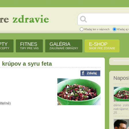
Hľadaj len v názvoch
Hľadaj aj 
PTY
FITNES
GALÉRIA
E-SHOP
ECEPTY
TIPY PRE VÁS
ZAUJÍMAVÉ OBRÁZKY
SHOP PRE ZDRAVIE
 krúpov a syru feta
Naposl
iteľné)
dáme zohr
nakrájame
25 . . .