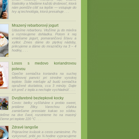
štatistiky a hľadáme každú drobnosť, ktorá
nám pomôže cítiť sa lepšie — vstupuje do
hry aj technológia, ktorá presahuje . . .
Mrazený rebarborový jogurt
Udusíme rebarboru. Vložíme ju do mixéra
a rozmixujeme dohladka. Potom k nej
vmiešame jogurt, pomarančovú šťavu a
xylitol. Zmes dáme do plytkej nádoby,
prikryjeme a dáme do mrazničky na 3 – 4
hodiny, . . .
Losos s medovo koriandrovou
polevou
Opečte semiačka koriandra na suchej
teflónovej panvici pri stredne vysokej
teplote. Stále miešajte až budú semiačka
opražené dozlatista, cca 3 minúty. Dajte
ich preč z tepla a nechajte vychladnúť. . . .
Dvojfarebné bezlepkové kocky
Cesto: bielky vyšľaháne s prebio sweet,
pridáme žĺtky. Varechou zľahka
zamiešame preosiate kakao so sódou.
delíme na dve časti, rozotrieme ho na mastný
čieme pri teplote 220 °C . . .
Zdravé langoše
Pripravíme kvások a cesto zamiesime. Po
vykysnutí, pribl. po ¾ hodine vypracujeme