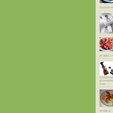
horúcom ole
po dobu 1 h
rozmixovan
aj smoothi
a my . . .
do fólie a . .