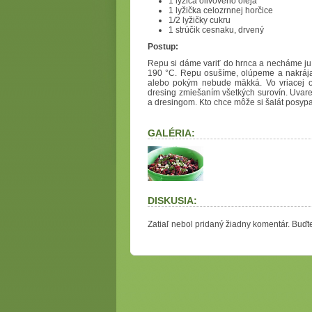
1 lyžica olivového oleja
1 lyžička celozrnnej horčice
1/2 lyžičky cukru
1 strúčik cesnaku, drvený
Postup:
Repu si dáme variť do hrnca a necháme ju 
190 °C. Repu osušíme, olúpeme a nakrája
alebo pokým nebude mäkká. Vo vriacej os
dresing zmiešaním všetkých surovín. Uvar
a dresingom. Kto chce môže si šalát posyp
GALÉRIA:
DISKUSIA:
Zatiaľ nebol pridaný žiadny komentár. Buďte