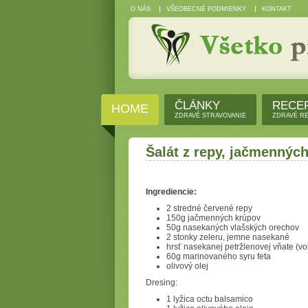
O NÁS
VŠEOBECNÉ PODMIENKY
KONTAKT
ČLÁNKY
RECE
HOME
ZDRAVÉ STRAVOVANIE
ZDRAVÉ R
Šalát z repy, jačmenných
Ingrediencie:
2 stredné červené repy
150g jačmenných krúpov
50g nasekaných vlašských orechov
2 stonky zeleru, jemne nasekané
hrsť nasekanej petržlenovej vňate (vol
60g marinovaného syru feta
olivový olej
Dresing:
1 lyžica octu balsamico