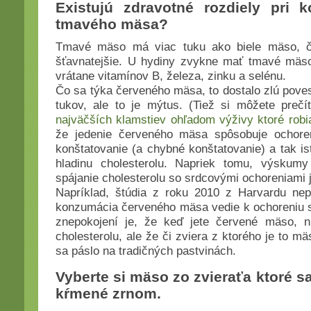
Existujú zdravotné rozdiely pri 
tmavého mäsa?
Tmavé mäso má viac tuku ako biele mäso, čo
šťavnatejšie. U hydiny zvykne mať tmavé mäso
vrátane vitamínov B, železa, zinku a selénu.
Čo sa týka červeného mäsa, to dostalo zlú pove
tukov, ale to je mýtus. (Tiež si môžete preč
najväčších klamstiev ohľadom výživy ktoré rob
že jedenie červeného mäsa spôsobuje ochore
konštatovanie (a chybné konštatovanie) a tak is
hladinu cholesterolu. Napriek tomu, výskum
spájanie cholesterolu so srdcovými ochoreniami 
Napríklad, štúdia z roku 2010 z Harvardu nep
konzumácia červeného mäsa vedie k ochoreniu s
znepokojení je, že keď jete červené mäso, ni
cholesterolu, ale že či zviera z ktorého je to 
sa páslo na tradičných pastvinách.
Vyberte si mäso zo zvieraťa ktoré sa
kŕmené zrnom.