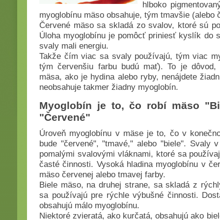
hlboko pigmentovan
myoglobínu mäso obsahuje, tým tmavšie (alebo 
Červené mäso sa skladá zo svalov, ktoré sú po
Úloha myoglobínu je pomôcť priniesť kyslík do s
svaly mali energiu.
Takže čím viac sa svaly používajú, tým viac m
tým červenšiu farbu budú mať). To je dôvod, p
mäsa, ako je hydina alebo ryby, nenájdete žiadn
neobsahuje takmer žiadny myoglobín.
Myoglobín je to, čo robí mäso "Bi
"Červené"
Úroveň myoglobínu v mäse je to, čo v konečno
bude "červené", "tmavé," alebo "biele". Svaly
pomalými svalovými vláknami, ktoré sa používajú
časté činnosti. Vysoká hladina myoglobínu v č
mäso červenej alebo tmavej farby.
Biele mäso, na druhej strane, sa skladá z rýchl
sa používajú pre rýchle výbušné činnosti. Dos
obsahujú málo myoglobínu.
Niektoré zvieratá, ako kurčatá, obsahujú ako bi