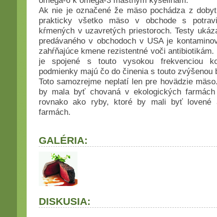
omega-6 k omega-3 mastným kyselinám.
Ak nie je označené že mäso pochádza z dobyt
prakticky všetko mäso v obchode s potrav
kŕmených v uzavretých priestoroch. Testy ukáz
predávaného v obchodoch v USA je kontaminov
zahŕňajúce kmene rezistentné voči antibiotikám.
je spojené s touto vysokou frekvenciou ko
podmienky majú čo do činenia s touto zvýšenou
Toto samozrejme neplatí len pre hovädzie mäso. 
by mala byť chovaná v ekologických farmách
rovnako ako ryby, ktoré by mali byť lovené
farmách.
GALÉRIA:
DISKUSIA: