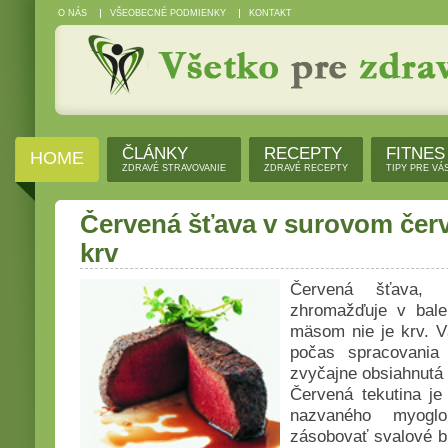
O NÁS
VŠEOBECNÉ PODMIENKY
KONTAKT
ČLÁNKY
RECEPTY
FITNES
HOME
ZDRAVÉ STRAVOVANIE
ZDRAVÉ RECEPTY
TIPY PRE VÁ
Červená šťava v surovom čer
krv
Červená šťava, 
zhromažďuje v bal
mäsom nie je krv. V
počas spracovania
zvyčajne obsiahnutá 
Červená tekutina j
nazvaného myoglo
zásobovať svalové b