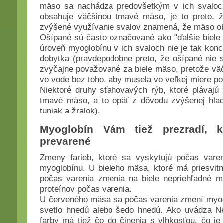
mäso sa nachádza predovšetkým v ich svaloc
obsahuje väčšinou tmavé mäso, je to preto, že
zvýšené využívanie svalov znamená, že mäso ob
Ošípané sú často označované ako "ďalšie biele m
úroveň myoglobínu v ich svaloch nie je tak kon
dobytka (pravdepodobne preto, že ošípané nie s
zvyčajne považované za biele mäso, pretože väč
vo vode bez toho, aby musela vo veľkej miere po
Niektoré druhy sťahovavých rýb, ktoré plávajú
tmavé mäso, a to opäť z dôvodu zvýšenej hlad
tuniak a žralok).
Myoglobín Vám tiež prezradí,
prevarené
Zmeny farieb, ktoré sa vyskytujú počas vare
myoglobínu. U bieleho mäsa, ktoré má priesvit
počas varenia zmenia na biele nepriehľadné m
proteínov počas varenia.
U červeného mäsa sa počas varenia zmení myogl
svetlo hnedú alebo šedo hnedú. Ako uvádza N
farby má tiež čo do činenia s vlhkosťou, čo j