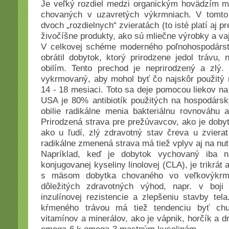
Je veľký rozdiel medzi organickým hovädzím m
chovaných v uzavretých výkrmniach. V tomto
dvoch „rozdielnych“ zvieratách (to isté platí aj 
živočíšne produkty, ako sú mliečne výrobky a vaj
V celkovej schéme moderného poľnohospodárs
obrátil dobytok, ktorý prirodzene jedol trávu,
obilím. Tento prechod je neprirodzený a zlý.
vykrmovaný, aby mohol byť čo najskôr použitý 
14 - 18 mesiaci. Toto sa deje pomocou liekov na 
USA je 80% antibiotík použitých na hospodársky
obilie radikálne menia bakteriálnu rovnováhu 
Prirodzená strava pre prežúvavcov, ako je dobyt
ako u ľudí, zlý zdravotný stav čreva u zviera
radikálne zmenená strava má tiež vplyv aj na nu
Napríklad, keď je dobytok vychovaný iba na
konjugovanej kyseliny linolovej (CLA), je trikrát
s mäsom dobytka chovaného vo veľkovýkrm
dôležitých zdravotných výhod, napr. v boji 
inzulínovej rezistencie a zlepšeniu stavby te
kŕmeného trávou má tiež tendenciu byť ch
vitamínov a minerálov, ako je vápnik, horčík a d