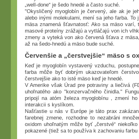
„well-done“ je šedo hnedé a často suché.
"Okysličený myoglobín je červený, ale ak je j
alebo inými molekulami, mení sa jeho farba. To 
mäsa znamená šťavnatosť: Ako sa mäso varí, t
masové proteíny zrážajú a vytláčajú von ich vlh
zmeny a vyteká von ako červená šťava z mäsa,
až na šedo-hnedú a mäso bude suché.
Červenšie a „čerstvejšie“ mäso s 
Keď je myoglobín vystavený vzduchu, postupne
farba môže byť dobrým ukazovateľom čerstvo
čerstvejšie ako to isté mäso keď je hnedé.
V Amerike však Úrad pre potraviny a liečivá (F
uhoľnatého ako "konzervačného činidla." Fungu
pripojí na atóm železa myoglobínu , zmení ho
interakcii s kyslíkom.
Našťastie u nás v Európe je táto prax zakázan
farebnej zmene, rozhodne to nezabráni množen
oxidom uhoľnatým môže byť „čerstvé“ niekoľko 
pokazené (tiež sa to používa k zachovaniu farbu 